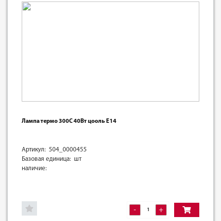
Лампа термо 300С 40Вт цооль Е14
Артикул: 504_0000455
Базовая единица: шт
наличие:
-
+