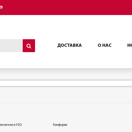
49
ДОСТАВКА
О НАС
Н
лючатели и УЗО
Конфорки