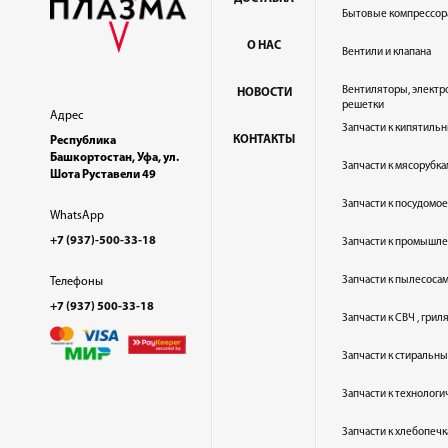
Бытовые компрессор
О НАС
Вентили и клапана
Вентиляторы, электр
НОВОСТИ
решетки
Адрес
Запчасти к кипятильн
КОНТАКТЫ
Республика
Башкортостан, Уфа, ул.
Запчасти к мясорубка
Шота Руставели 49
Запчасти к посудом
WhatsApp
+7 (937)-500-33-18
Запчасти к промышл
Запчасти к пылесоса
Телефоны
+7 (937) 500-33-18
Запчасти к СВЧ , гри
Запчасти к стиральн
Запчасти к технолог
Запчасти к хлебопеч