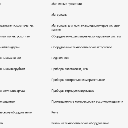
а
Магнитные пускатели
Материалы
одвигатели, крыльчатки,
Материалы для монтажа кондиционеров и сплит-
систем
икам и электрокотлам
Оборудование для заправки холодильных систем
м и блендарам
Оборудование технологическое и торговое
оечным машинам
Подшипники
енным мясорубкам
Приборы автоматики , ТРВ
м
Приборы контрольно-измерительные
лям и мультиваркам
Приборы терморегулирующие
ым машинам
Промышленные компрессора и воздухоохладители
ическому оборудованию
Реле
кам
Ремни на технологическое оборудование