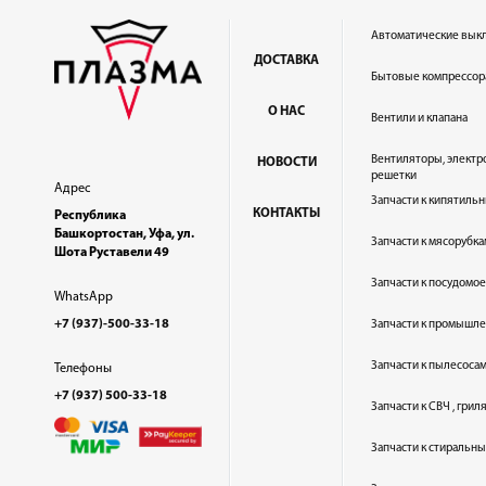
Автоматические вык
ДОСТАВКА
Бытовые компрессор
О НАС
Вентили и клапана
Вентиляторы, электр
НОВОСТИ
решетки
Адрес
Запчасти к кипятильн
КОНТАКТЫ
Республика
Башкортостан, Уфа, ул.
Запчасти к мясорубка
Шота Руставели 49
Запчасти к посудом
WhatsApp
+7 (937)-500-33-18
Запчасти к промышл
Запчасти к пылесоса
Телефоны
+7 (937) 500-33-18
Запчасти к СВЧ , гри
Запчасти к стиральн