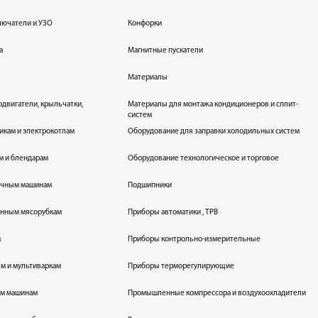
лючатели и УЗО
Конфорки
а
Магнитные пускатели
Материалы
одвигатели, крыльчатки,
Материалы для монтажа кондиционеров и сплит-
систем
икам и электрокотлам
Оборудование для заправки холодильных систем
м и блендарам
Оборудование технологическое и торговое
оечным машинам
Подшипники
енным мясорубкам
Приборы автоматики , ТРВ
м
Приборы контрольно-измерительные
лям и мультиваркам
Приборы терморегулирующие
ым машинам
Промышленные компрессора и воздухоохладители