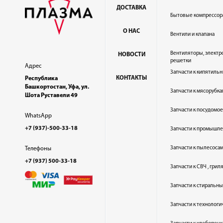
ДОСТАВКА
Бытовые компрессор
О НАС
Вентили и клапана
Вентиляторы, электр
НОВОСТИ
решетки
Адрес
Запчасти к кипятильн
КОНТАКТЫ
Республика
Башкортостан, Уфа, ул.
Запчасти к мясорубка
Шота Руставели 49
Запчасти к посудом
WhatsApp
+7 (937)-500-33-18
Запчасти к промышл
Запчасти к пылесоса
Телефоны
+7 (937) 500-33-18
Запчасти к СВЧ , гри
Запчасти к стиральн
Запчасти к технолог