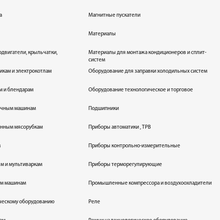
а
Магнитные пускатели
Материалы
одвигатели, крыльчатки,
Материалы для монтажа кондиционеров и сплит-
систем
икам и электрокотлам
Оборудование для заправки холодильных систем
м и блендарам
Оборудование технологическое и торговое
оечным машинам
Подшипники
енным мясорубкам
Приборы автоматики , ТРВ
м
Приборы контрольно-измерительные
лям и мультиваркам
Приборы терморегулирующие
ым машинам
Промышленные компрессора и воздухоохладители
ическому оборудованию
Реле