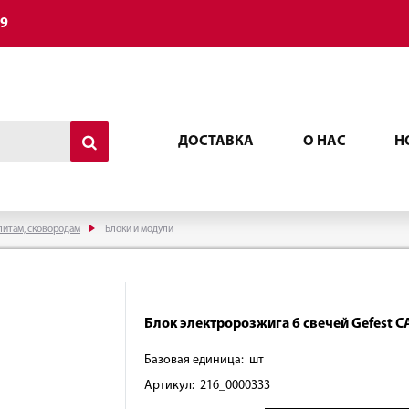
49
ДОСТАВКА
О НАС
Н
литам, сковородам
Блоки и модули
Блок электророзжига 6 свечей Gefest C
Базовая единица: шт
Артикул: 216_0000333