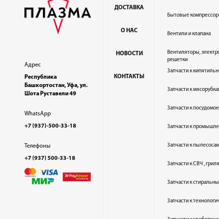
ДОСТАВКА
Бытовые компрессор
О НАС
Вентили и клапана
Вентиляторы, электр
НОВОСТИ
решетки
Адрес
Запчасти к кипятильн
КОНТАКТЫ
Республика
Башкортостан, Уфа, ул.
Запчасти к мясорубка
Шота Руставели 49
Запчасти к посудом
WhatsApp
+7 (937)-500-33-18
Запчасти к промышл
Запчасти к пылесоса
Телефоны
+7 (937) 500-33-18
Запчасти к СВЧ , гри
Запчасти к стиральн
Запчасти к технолог