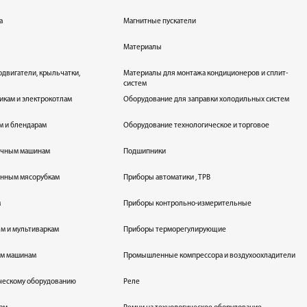
а
Магнитные пускатели
Материалы
одвигатели, крыльчатки,
Материалы для монтажа кондиционеров и сплит-
систем
икам и электрокотлам
Оборудование для заправки холодильных систем
м и блендарам
Оборудование технологическое и торговое
оечным машинам
Подшипники
енным мясорубкам
Приборы автоматики , ТРВ
м
Приборы контрольно-измерительные
лям и мультиваркам
Приборы терморегулирующие
ым машинам
Промышленные компрессора и воздухоохладители
ическому оборудованию
Реле