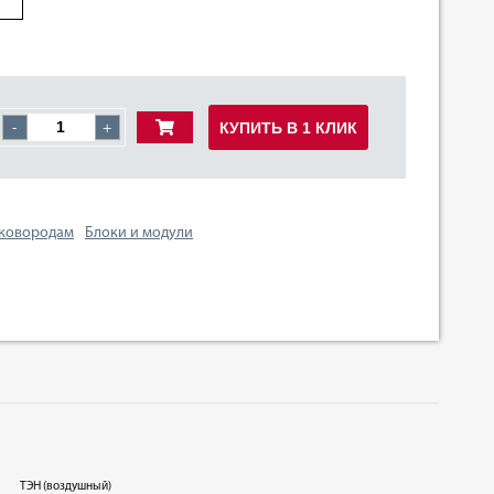
КУПИТЬ В 1 КЛИК
-
+
сковородам
Блоки и модули
ТЭН (воздушный)