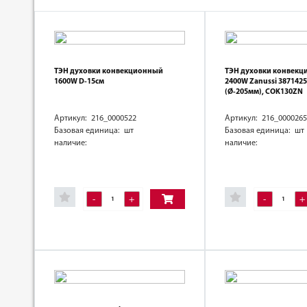
ТЭН духовки конвекционный
ТЭН духовки конвек
1600W D-15см
2400W Zanussi 387142
(Ø-205мм), COK130ZN
Артикул: 216_0000522
Артикул: 216_0000265
Базовая единица: шт
Базовая единица: шт
наличие:
наличие:
-
+
-
+