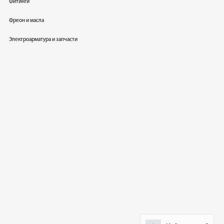
Фитинги
Фреон и масла
Электроарматура и запчасти