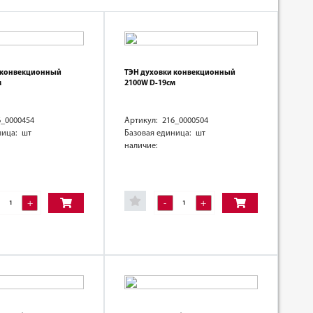
 конвекционный
ТЭН духовки конвекционный
м
2100W D-19см
6_0000454
Артикул: 216_0000504
ница: шт
Базовая единица: шт
наличие:
+
-
+