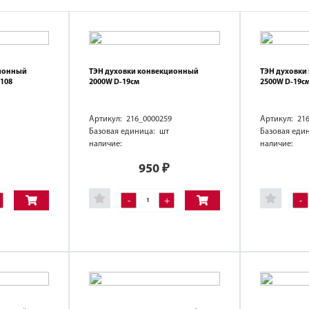
ционный
ТЭН духовки конвекционный
ТЭН духовки
5108
2000W D-19см
2500W D-19с
Артикул: 216_0000259
Артикул: 21
Базовая единица: шт
Базовая еди
наличие:
наличие:
950
₽
-
+
-