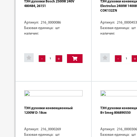
ТЭН духовки Bosch 2500W 240V
ТЭН духовки конвек
480484, 26151
Electrolux 2400W 1400
COK132ZN
Артикул: 216_0000086
Артикул: 216_0000453
Базовая единица: шт
Базовая единица: шт
наличие:
наличие:
-
+
-
+
ТЭН духовки конвекционный
ТЭН духовки конвекц
1200W D-18см
Вт Smeg 806890550
Артикул: 216_0000269
Артикул: 216_0000306
Базовая единица: шт
Базовая единица: шт