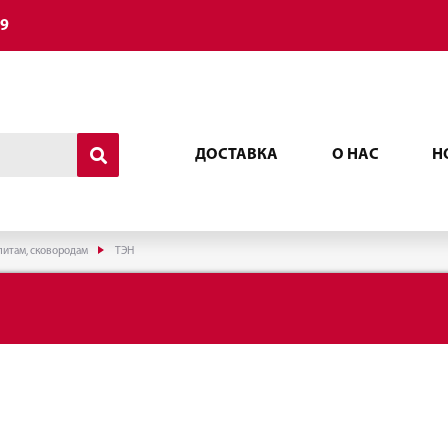
49
ДОСТАВКА
О НАС
Н
литам, сковородам
ТЭН