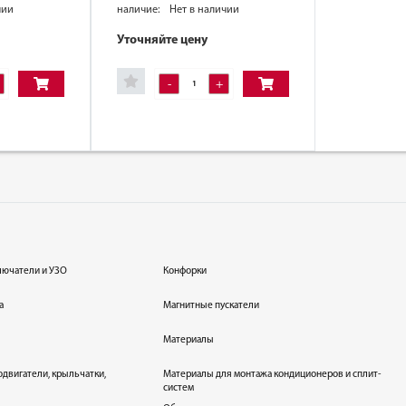
чии
наличие:
Нет в наличии
Уточняйте цену
-
+
лючатели и УЗО
Конфорки
а
Магнитные пускатели
Материалы
одвигатели, крыльчатки,
Материалы для монтажа кондиционеров и сплит-
систем