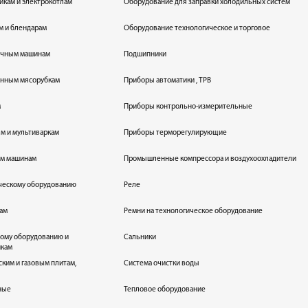
икам и электрокотлам
Оборудование для заправки холодильных систем
м и блендарам
Оборудование технологическое и торговое
оечным машинам
Подшипники
енным мясорубкам
Приборы автоматики , ТРВ
м
Приборы контрольно-измерительные
лям и мультиваркам
Приборы терморегулирующие
ым машинам
Промышленные компрессора и воздухоохладители
ическому оборудованию
Реле
кам
Ремни на технологическое оборудование
ному оборудованию и
Сальники
икам
ским и газовым плитам,
Система очистки воды
ные
Тепловое оборудование