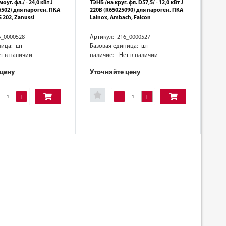
уг. фл./ - 24,0 кВт J
ТЭНБ /на круг. фл. D57,5/ - 12,0 кВт J
6502) для пароген. ПКА
220В (R65025090) для пароген. ПКА
S 202, Zanussi
Lainox, Ambach, Falcon
6_0000528
Артикул: 216_0000527
ница: шт
Базовая единица: шт
т в наличии
наличие:
Нет в наличии
 цену
Уточняйте цену
+
-
+