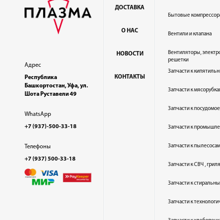
ДОСТАВКА
Бытовые компрессор
О НАС
Вентили и клапана
Вентиляторы, электр
НОВОСТИ
решетки
Адрес
Запчасти к кипятильн
КОНТАКТЫ
Республика
Башкортостан, Уфа, ул.
Запчасти к мясорубка
Шота Руставели 49
Запчасти к посудом
WhatsApp
+7 (937)-500-33-18
Запчасти к промышл
Запчасти к пылесоса
Телефоны
+7 (937) 500-33-18
Запчасти к СВЧ , гри
Запчасти к стиральн
Запчасти к технолог