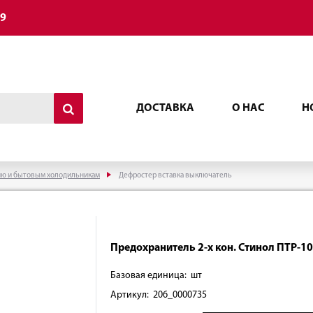
49
ДОСТАВКА
О НАС
Н
ию и бытовым холодильникам
Дефростер вставка выключатель
Предохранитель 2-х кон. Стинол ПТР-10
Базовая единица: шт
Артикул: 206_0000735