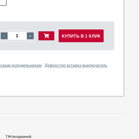
КУПИТЬ В 1 КЛИК
-
+
товым холодильникам
Дефростер вставка выключатель
ТЭН (воздушный)