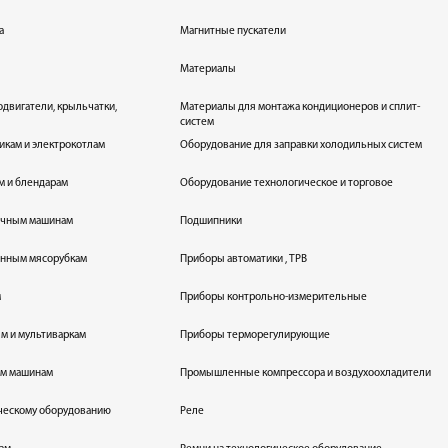
а
Магнитные пускатели
Материалы
одвигатели, крыльчатки,
Материалы для монтажа кондиционеров и сплит-
систем
икам и электрокотлам
Оборудование для заправки холодильных систем
м и блендарам
Оборудование технологическое и торговое
оечным машинам
Подшипники
енным мясорубкам
Приборы автоматики , ТРВ
м
Приборы контрольно-измерительные
лям и мультиваркам
Приборы терморегулирующие
ым машинам
Промышленные компрессора и воздухоохладители
ическому оборудованию
Реле