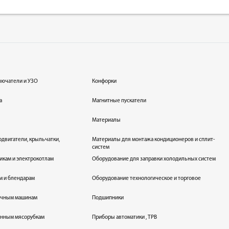
лючатели и УЗО
Конфорки
а
Магнитные пускатели
Материалы
одвигатели, крыльчатки,
Материалы для монтажа кондиционеров и сплит-
систем
икам и электрокотлам
Оборудование для заправки холодильных систем
м и блендарам
Оборудование технологическое и торговое
оечным машинам
Подшипники
енным мясорубкам
Приборы автоматики , ТРВ