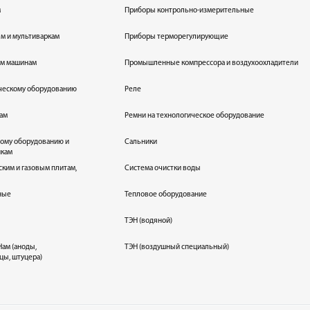
м
Приборы контрольно-измерительные
лям и мультиваркам
Приборы терморегулирующие
ым машинам
Промышленные компрессора и воздухоохладители
ическому оборудованию
Реле
кам
Ремни на технологическое оборудование
ному оборудованию и
Сальники
икам
ским и газовым плитам,
Система очистки воды
ные
Тепловое оборудование
ТЭН (водяной)
ам (аноды,
ТЭН (воздушный специальный)
цы, штуцера)