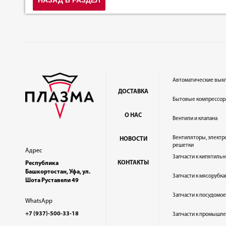
Автоматические вык
ДОСТАВКА
Бытовые компрессор
О НАС
Вентили и клапана
Вентиляторы, электр
НОВОСТИ
решетки
Адрес
Запчасти к кипятильн
КОНТАКТЫ
Республика
Башкортостан, Уфа, ул.
Запчасти к мясорубка
Шота Руставели 49
Запчасти к посудом
WhatsApp
+7 (937)-500-33-18
Запчасти к промышл