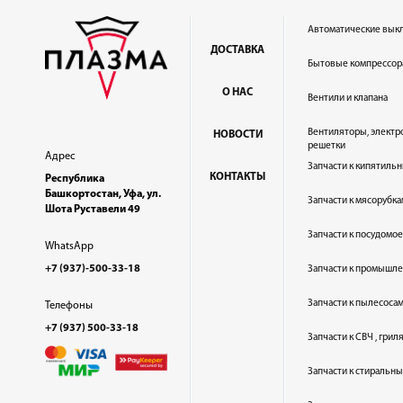
Автоматические вык
ДОСТАВКА
Бытовые компрессор
О НАС
Вентили и клапана
Вентиляторы, электр
НОВОСТИ
решетки
Адрес
Запчасти к кипятильн
КОНТАКТЫ
Республика
Башкортостан, Уфа, ул.
Запчасти к мясорубка
Шота Руставели 49
Запчасти к посудом
WhatsApp
+7 (937)-500-33-18
Запчасти к промышл
Запчасти к пылесоса
Телефоны
+7 (937) 500-33-18
Запчасти к СВЧ , гри
Запчасти к стиральн