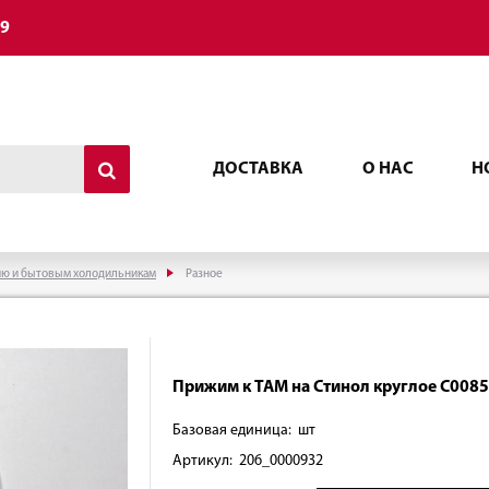
49
ДОСТАВКА
О НАС
Н
ию и бытовым холодильникам
Разное
Прижим к ТАМ на Стинол круглое C008
Базовая единица: шт
Артикул: 206_0000932