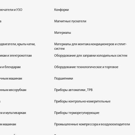
лючатели и УЗО
Конфорки
а
Магнитные пускатели
Материалы
одвигатели, крыльчатки,
Материалы для монтажа кондиционеров и сплит-
систем
икам и электрокотлам
Оборудование для заправки холодильных систем
м и блендарам
Оборудование технологическое и торговое
оечным машинам
Подшипники
енным мясорубкам
Приборы автоматики , ТРВ
м
Приборы контрольно-измерительные
лям и мультиваркам
Приборы терморегулирующие
ым машинам
Промышленные компрессора и воздухоохладители