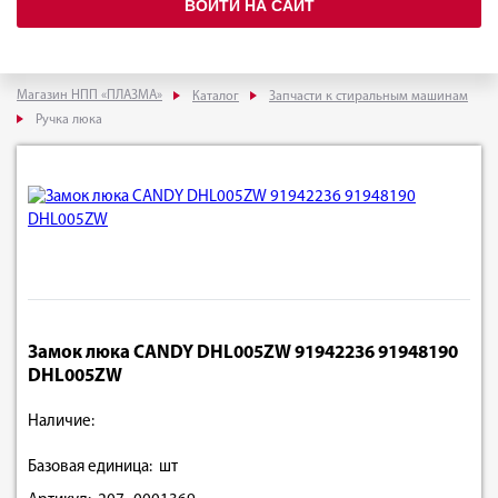
ВОЙТИ НА САЙТ
Магазин НПП «ПЛАЗМА»
Каталог
Запчасти к стиральным машинам
Ручка люка
Замок люка CANDY DHL005ZW 91942236 91948190
DHL005ZW
Наличие:
Базовая единица: шт