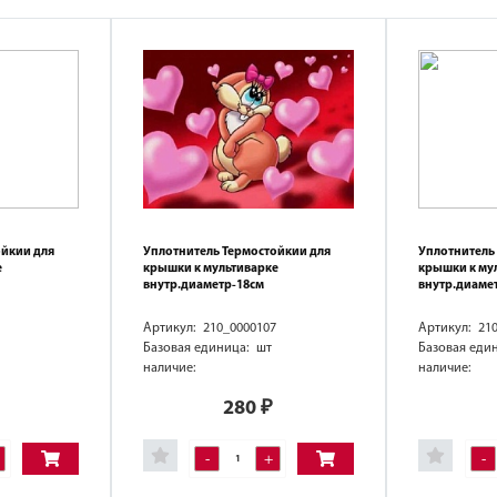
ойкии для
Уплотнитель Термостойкии для
Уплотнитель
е
крышки к мультиварке
крышки к му
внутр.диаметр-18см
внутр.диаме
Артикул: 210_0000107
Артикул: 21
Базовая единица: шт
Базовая еди
наличие:
наличие:
280
₽
-
+
-