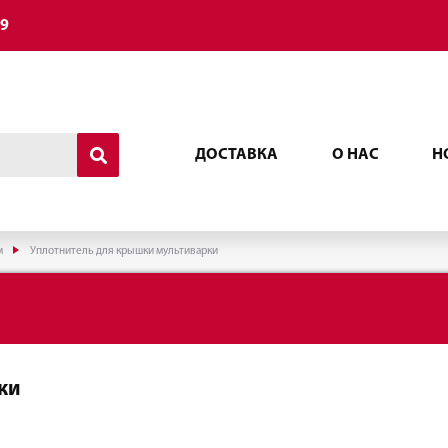
49
ДОСТАВКА
О НАС
Н
м
Уплотнитель для крышки мультиварки
ки