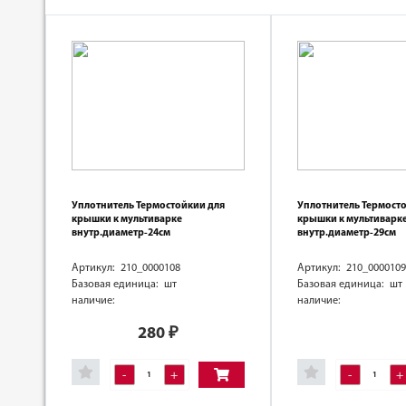
Уплотнитель Термостойкии для
Уплотнитель Термост
крышки к мультиварке
крышки к мультиварк
внутр.диаметр-24см
внутр.диаметр-29см
Артикул: 210_0000108
Артикул: 210_0000109
Базовая единица: шт
Базовая единица: шт
наличие:
наличие:
280
₽
-
+
-
+