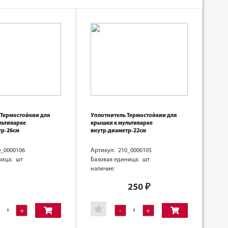
 Термостойкии для
Уплотнитель Термостойкии для
льтиварке
крышки к мультиварке
тр-26см
внутр.диаметр-22см
0_0000106
Артикул: 210_0000105
ница: шт
Базовая единица: шт
наличие:
250
₽
+
-
+