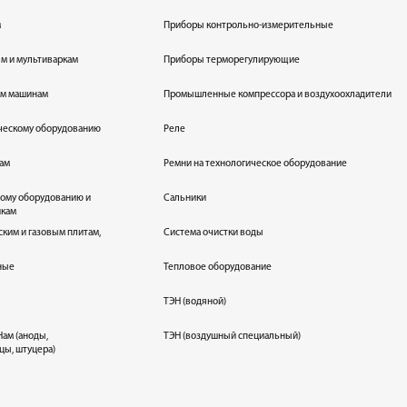
м
Приборы контрольно-измерительные
лям и мультиваркам
Приборы терморегулирующие
ым машинам
Промышленные компрессора и воздухоохладители
ическому оборудованию
Реле
кам
Ремни на технологическое оборудование
ному оборудованию и
Сальники
икам
ским и газовым плитам,
Система очистки воды
ные
Тепловое оборудование
ТЭН (водяной)
ам (аноды,
ТЭН (воздушный специальный)
цы, штуцера)