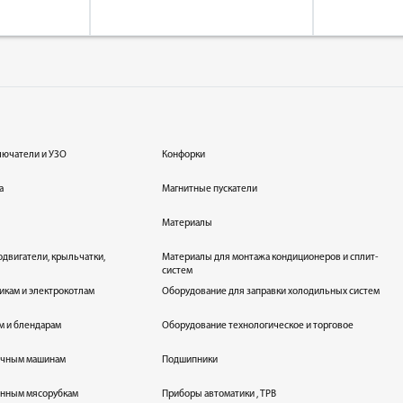
лючатели и УЗО
Конфорки
а
Магнитные пускатели
Материалы
одвигатели, крыльчатки,
Материалы для монтажа кондиционеров и сплит-
систем
икам и электрокотлам
Оборудование для заправки холодильных систем
м и блендарам
Оборудование технологическое и торговое
оечным машинам
Подшипники
енным мясорубкам
Приборы автоматики , ТРВ