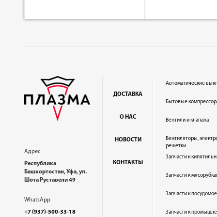
Автоматические вык
ДОСТАВКА
Бытовые компрессор
О НАС
Вентили и клапана
Вентиляторы, электр
НОВОСТИ
решетки
Адрес
Запчасти к кипятильн
КОНТАКТЫ
Республика
Башкортостан, Уфа, ул.
Запчасти к мясорубка
Шота Руставели 49
Запчасти к посудом
WhatsApp
+7 (937)-500-33-18
Запчасти к промышл