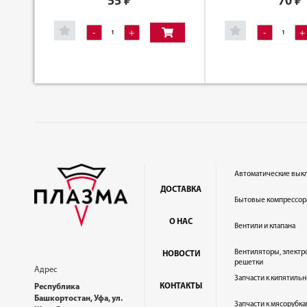
55
₽
70
₽
-
+
-
+
Автоматические вык
ДОСТАВКА
Бытовые компрессор
О НАС
Вентили и клапана
Вентиляторы, электр
НОВОСТИ
решетки
Адрес
Запчасти к кипятильн
КОНТАКТЫ
Республика
Башкортостан, Уфа, ул.
Запчасти к мясорубка