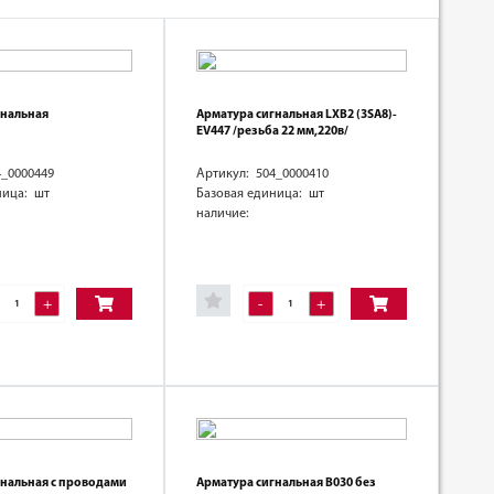
гнальная
Арматура сигнальная LXB2 (3SA8)-
EV447 /резьба 22 мм,220в/
4_0000449
Артикул: 504_0000410
ница: шт
Базовая единица: шт
наличие:
+
-
+
гнальная с проводами
Арматура сигнальная В030 без