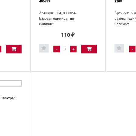
406999
220V
Артикул: 504_0000054
Артикул: 50
Базовая единица: шт
Базовая еди
наличие:
наличие:
110
₽
-
+
-
"Электра"