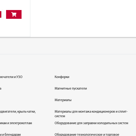
лючатели и УЗО
Конфорки
а
Магнитные пускатели
Материалы
одвигатели, крыльчатки,
Материалы для монтажа кондиционеров и сплит-
систем
икам и электрокотлам
Оборудование для заправки холодильных систем
м и блендарам
Оборудование технологическое и торговое