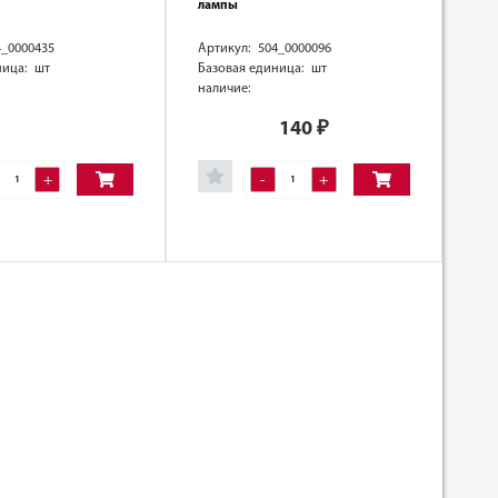
лампы
4_0000435
Артикул: 504_0000096
ница: шт
Базовая единица: шт
наличие:
140
₽
+
-
+