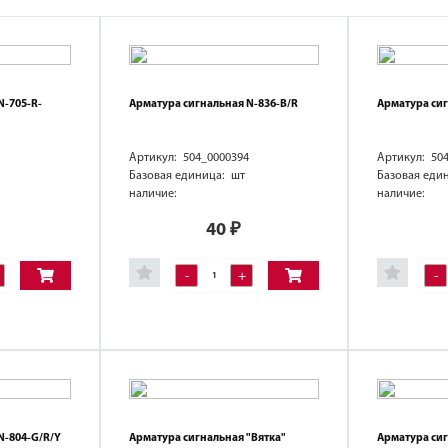
N-705-R-
Арматура сигнальная N-836-B/R
Арматура си
Артикул: 504_0000394
Артикул: 50
Базовая единица: шт
Базовая еди
наличие:
наличие:
40
₽
-
+
-
N-804-G/R/Y
Арматура сигнальная "Вятка"
Арматура си