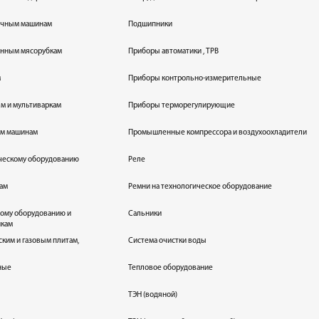
оечным машинам
Подшипники
енным мясорубкам
Приборы автоматики , ТРВ
м
Приборы контрольно-измерительные
лям и мультиваркам
Приборы терморегулирующие
ым машинам
Промышленные компрессора и воздухоохладители
ическому оборудованию
Реле
кам
Ремни на технологическое оборудование
ному оборудованию и
Сальники
икам
ским и газовым плитам,
Система очистки воды
ные
Тепловое оборудование
ТЭН (водяной)