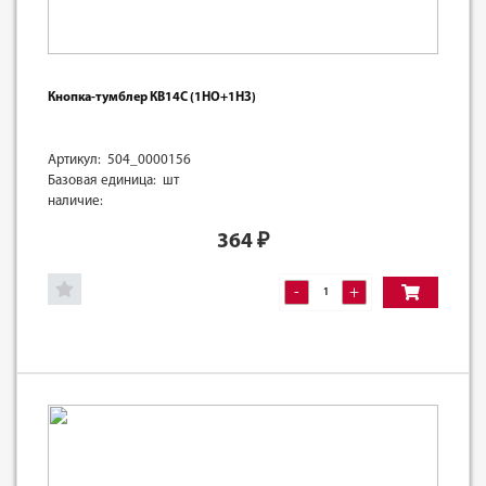
Кнопка-тумблер КВ14С (1НО+1НЗ)
Артикул: 504_0000156
Базовая единица: шт
наличие:
364
₽
-
+