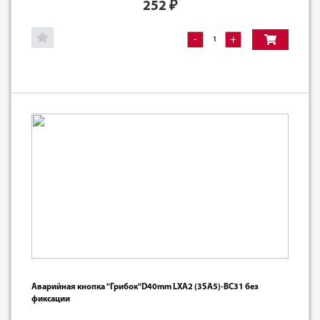
252
₽
-
+
Аварийная кнопка "Грибок"D40mm LXA2 (3SA5)-BC31 без
фиксации