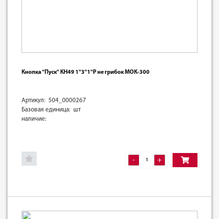
Кнопка "Пуск" КН49 1"3"1"Р не грибок МОК-300
Артикул: 504_0000267
Базовая единица: шт
наличие:
-
+