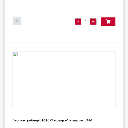
-
+
Кнопка-тумблер В102С /1 н.откр.+1 н.закр.к-т /4А/