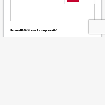
Кнопка В200DS жел.1 н.закр.к-т/4А/
Артикул: 504_0000271
Базовая единица: шт
наличие:
182
₽
-
+