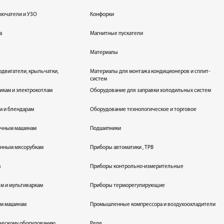
лючатели и УЗО
Конфорки
а
Магнитные пускатели
Материалы
одвигатели, крыльчатки,
Материалы для монтажа кондиционеров и сплит-
систем
икам и электрокотлам
Оборудование для заправки холодильных систем
м и блендарам
Оборудование технологическое и торговое
оечным машинам
Подшипники
енным мясорубкам
Приборы автоматики , ТРВ
м
Приборы контрольно-измерительные
лям и мультиваркам
Приборы терморегулирующие
ым машинам
Промышленные компрессора и воздухоохладители
ическому оборудованию
Реле