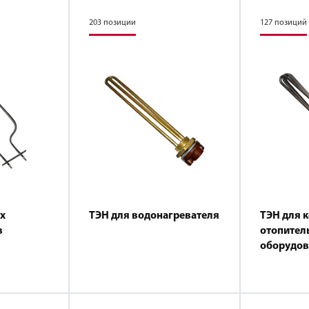
203 позиции
127 позиций
х
ТЭН для водонагревателя
ТЭН для к
в
отопител
оборудо