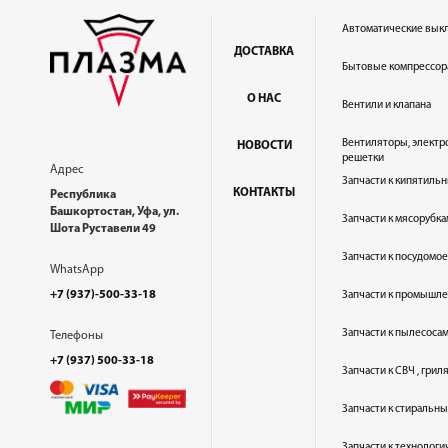
Автоматические вык
ДОСТАВКА
Бытовые компрессор
О НАС
Вентили и клапана
Вентиляторы, электр
НОВОСТИ
решетки
Адрес
Запчасти к кипятильн
КОНТАКТЫ
Республика
Башкортостан, Уфа, ул.
Запчасти к мясорубка
Шота Руставели 49
Запчасти к посудом
WhatsApp
+7 (937)-500-33-18
Запчасти к промышл
Запчасти к пылесоса
Телефоны
+7 (937) 500-33-18
Запчасти к СВЧ , гри
Запчасти к стиральн
Запчасти к технолог