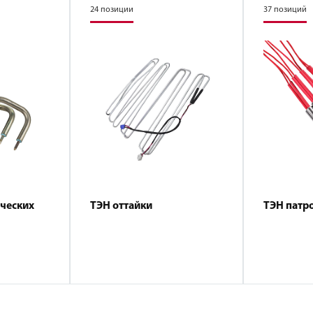
24 позиции
37 позиций
ических
ТЭН оттайки
ТЭН патр