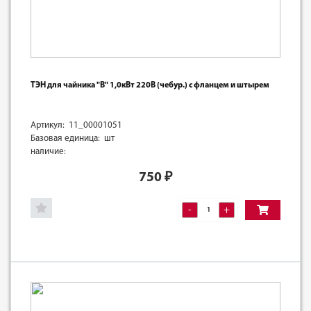
ТЭН для чайника "B" 1,0кВт 220В (чебур.) с фланцем и штырем
Артикул: 11_00001051
Базовая единица: шт
наличие:
750
₽
-
+