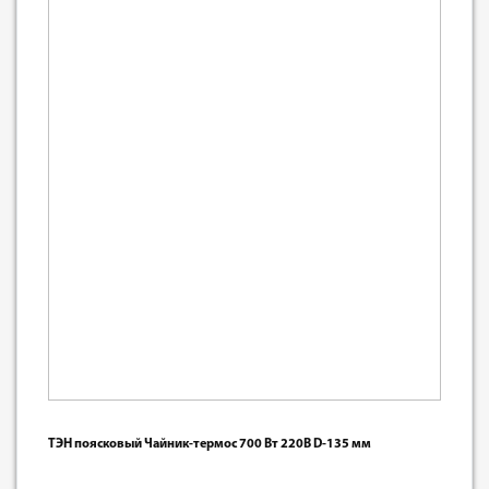
ТЭН поясковый Чайник-термос 700 Вт 220В D-135 мм