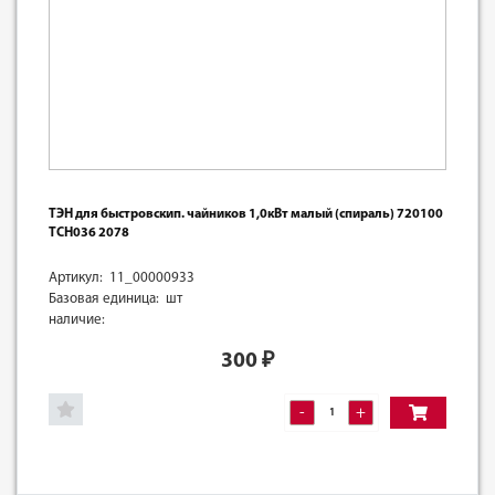
ТЭН для быстровскип. чайников 1,0кВт малый (спираль) 720100
TCH036 2078
Артикул: 11_00000933
Базовая единица: шт
наличие:
300
₽
-
+