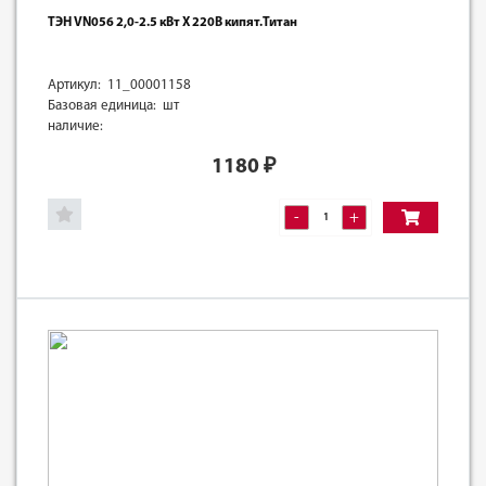
ТЭН VN056 2,0-2.5 кВт X 220В кипят.Титан
Артикул: 11_00001158
Базовая единица: шт
наличие:
1180
₽
-
+