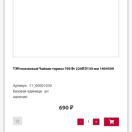
ТЭН поясковый Чайник-термос 700 Вт 220В D130 мм 1404509
Артикул: 11_00001030
Базовая единица: шт
наличие:
690
₽
-
+