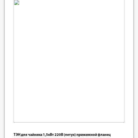
ТЭН для чайника 1,5кВт 220В (петух) прижимной фланец