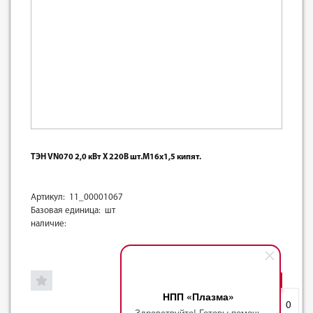
ТЭН VN070 2,0 кВт X 220В шт.М16х1,5 кипят.
Артикул: 11_00001067
Базовая единица: шт
наличие:
-
+
НПП «Плазма»
Избранное
0
Здравствуйте! Готовы помочь