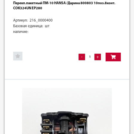
Перекл.пакетный ПМ-10 HANSA /Дарина 800803 10поз.8конт.
COK324UN EP280
Артикул: 216_0000400
Базовая единица: шт
наличие:
-
+