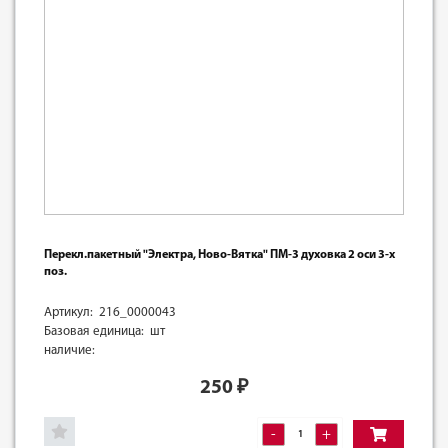
Перекл.пакетный "Электра, Ново-Вятка" ПМ-3 духовка 2 оси 3-х
поз.
Артикул: 216_0000043
Базовая единица: шт
наличие:
250
₽
-
+