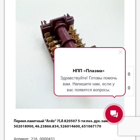
НПП «Плазма»
Избранное
0
Здравствуйте! Готовы помочь
вам. Напишите нам, если у
Корзина
0
вас появятся вопросы.
Перекл.пакетный "Ardo" 7LA 820507 5-ти поз. дух. зам.
502018900, 46.23866.834, 526014600, 651067170
Артикул: 216_0000431