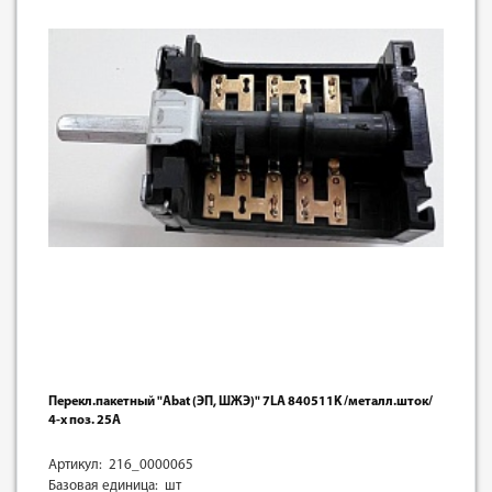
Перекл.пакетный "Abat (ЭП, ШЖЭ)" 7LA 840511K /металл.шток/
4-х поз. 25А
Артикул: 216_0000065
Базовая единица: шт