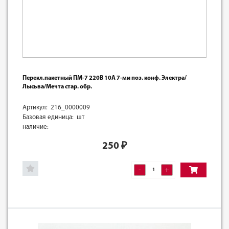
Перекл.пакетный ПМ-7 220В 10А 7-ми поз. конф. Электра/
Лысьва/Мечта стар. обр.
Артикул: 216_0000009
Базовая единица: шт
наличие:
250
₽
-
+