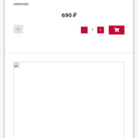
наличие:
690
₽
-
+