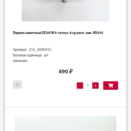
Перекл.пакетный XZ307B 5-ти поз. 6 гр.конт. зам. RS555
Артикул: 216_0000432
Базовая единица: шт
наличие:
490
₽
-
+