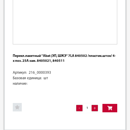
Перекл.пакетный "Abat (ЭП, ШЖЭ" 7LA 840502 /пластик.шток/ 4-
х поз. 25А зам. 8405021, 840511
Артикул: 216_0000393
Базовая единица: шт
наличие:
-
+