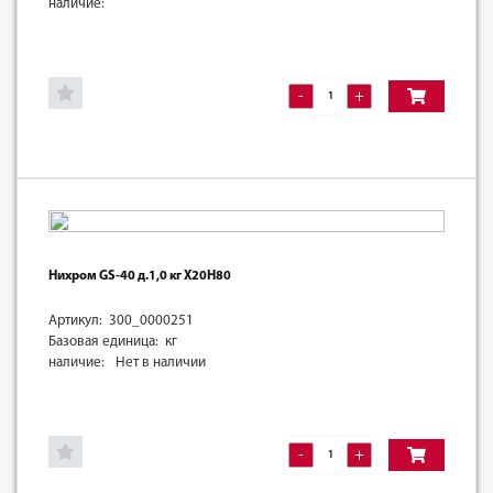
наличие:
-
+
Нихром GS-40 д.1,0 кг Х20Н80
Артикул: 300_0000251
Базовая единица: кг
наличие:
Нет в наличии
-
+