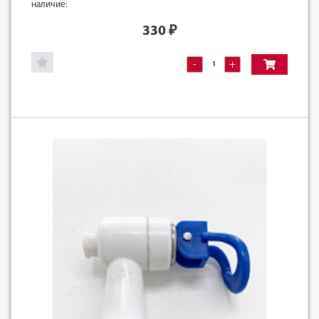
наличие:
330
₽
-
+