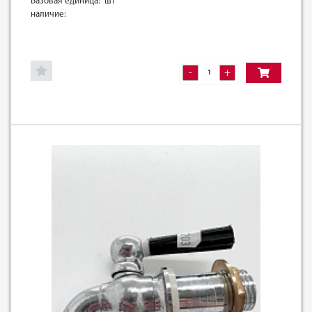
Базовая единица: шт
наличие:
-
+