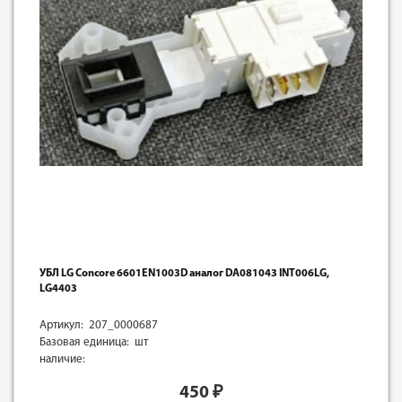
УБЛ LG Concore 6601EN1003D аналог DA081043 INT006LG,
LG4403
Артикул: 207_0000687
Базовая единица: шт
наличие:
450
₽