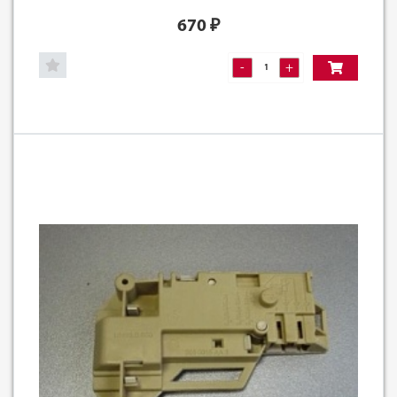
670
₽
-
+