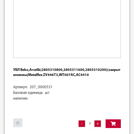
УБЛ Beko,Arcelik(2805310800,2805311600,2805310200)(закрыт
клеммы)Metalflex ZV446T3,INT007AC,AC4410
Артикул: 207_0000531
Базовая единица: шт
наличие:
-
+