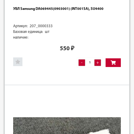
УБЛ Samsung DА069445(0903001) (INT001SA), SU4400
Артикул: 207_0000333
Базовая единица: шт
наличие:
550
₽
-
+