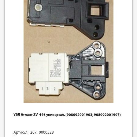
УБЛ Атлант ZV-446 универсал. (908092001903, 908092001907)
Артикул: 207_0000528