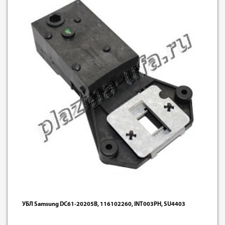
УБЛ Samsung DC61-20205B, 116102260, INT003PH, SU4403