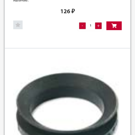
наличие:
126
₽
-
+