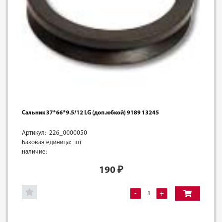
Сальник 37*66*9.5/12 LG (доп.юбкой) 9189 13245
Артикул: 226_0000050
Базовая единица: шт
наличие:
190
₽
-
+