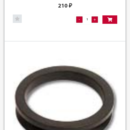
210
₽
-
+