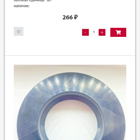
Базовая единица: шт
наличие:
266
₽
-
+