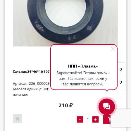
НПП «Плазма»
Избранное
0
Здравствуйте! Готовы помочь
Сальник 24*40*10 10700023
вам. Напишите нам, если у
Корзина
0
вас появятся вопросы.
Артикул: 226_0000084
Базовая единица: шт
наличие:
210
₽
-
+