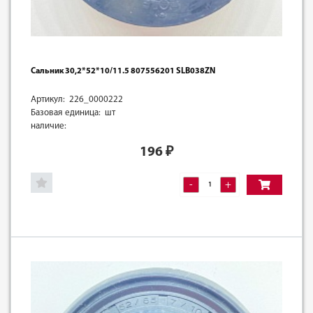
Сальник 30,2*52*10/11.5 807556201 SLB038ZN
Артикул: 226_0000222
Базовая единица: шт
наличие:
196
₽
-
+