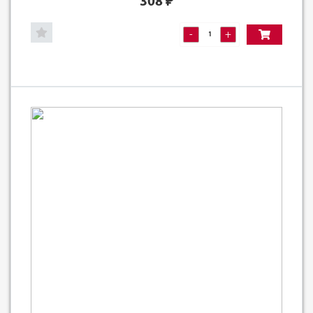
308
₽
-
+