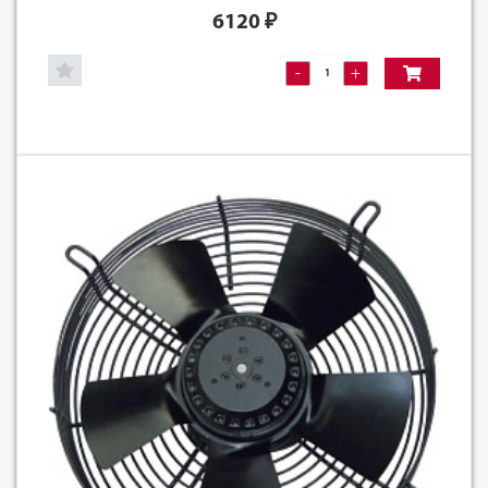
6120
₽
-
+