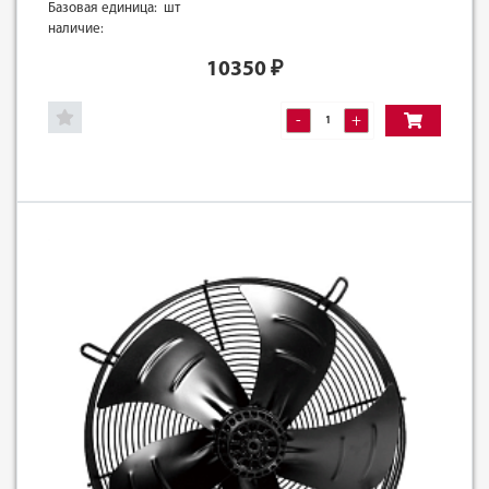
Базовая единица: шт
наличие:
10350
₽
-
+