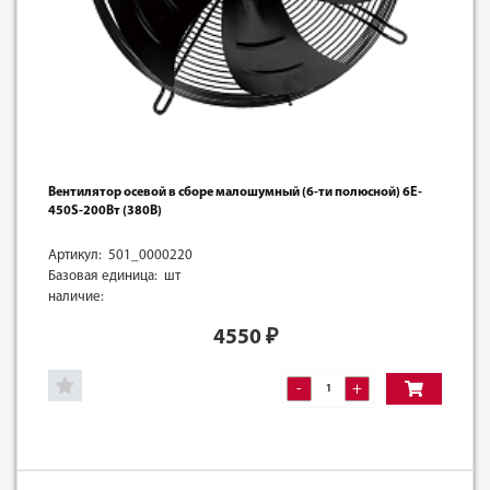
Вентилятор осевой в сборе малошумный (6-ти полюсной) 6E-
450S-200Вт (380В)
Артикул: 501_0000220
Базовая единица: шт
наличие:
4550
₽
-
+