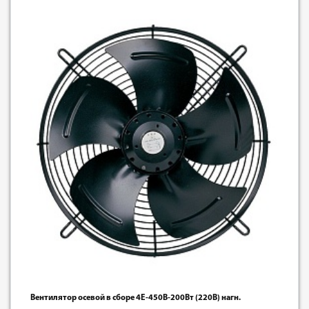
Вентилятор осевой в сборе 4E-450В-200Вт (220В) нагн.