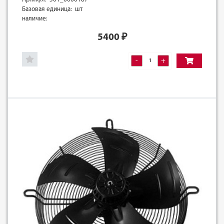
Базовая единица: шт
наличие:
5400
₽
-
+