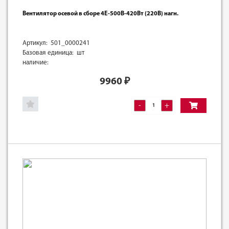
Вентилятор осевой в сборе 4E-500B-420Вт (220В) нагн.
Артикул: 501_0000241
Базовая единица: шт
наличие:
9960
₽
-
+