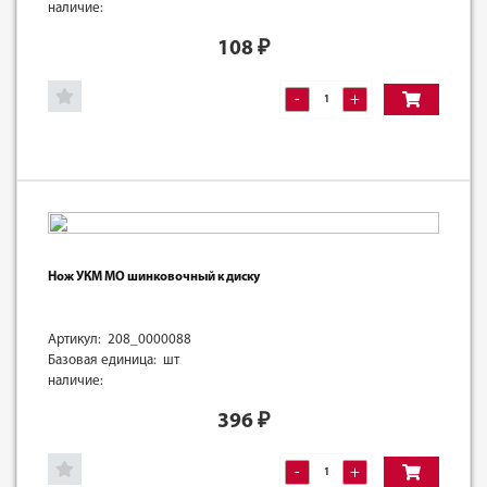
наличие:
108
₽
-
+
Нож УКМ МО шинковочный к диску
Артикул: 208_0000088
Базовая единица: шт
наличие:
396
₽
-
+