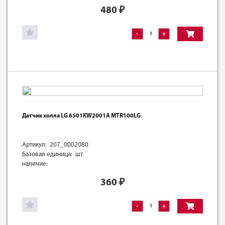
480
₽
-
+
Датчик холла LG 6501KW2001A MTR100LG
Артикул: 207_0002080
Базовая единица: шт
наличие:
360
₽
-
+