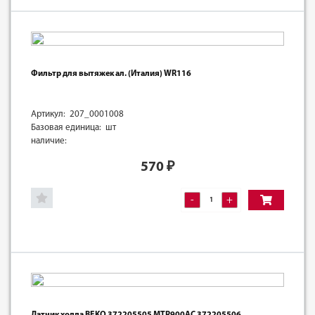
Фильтр для вытяжек ал. (Италия) WR116
Артикул: 207_0001008
Базовая единица: шт
наличие:
570
₽
-
+
Датчик холла BEKO 372205505 MTR900AC 372205506