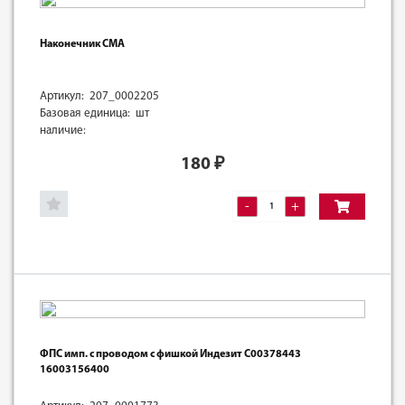
Наконечник СМА
Артикул: 207_0002205
Базовая единица: шт
наличие:
180
₽
-
+
ФПС имп. с проводом с фишкой Индезит C00378443
16003156400