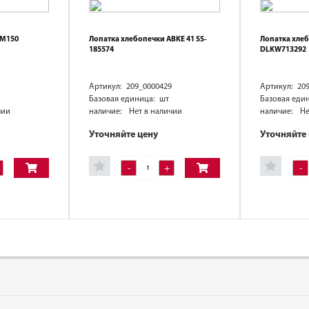
ВМ150
Лопатка хлебопечки ABKE 41 SS-
Лопатка хле
185574
DLKW713292
Артикул: 209_0000429
Артикул: 20
Базовая единица: шт
Базовая еди
чии
наличие:
Нет в наличии
наличие:
Не
Уточняйте цену
Уточняйте
-
+
-