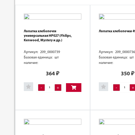
Лопатка хлебопечrи
Лопатка хлебопечки 4
универсальная HP027 (Fhilips,
Kenwood, Mystery и др.)
Артикул: 209_0000739
Артикул: 209_0000736
Базовая единица: шт
Базовая единица: шт
наличие:
наличие:
364
₽
350
₽
-
+
-
+