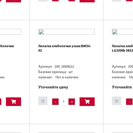
ебопечки
Лопатка хлебопечки узкая BMSU-
Лопатка хле
02
LG3300b 5832
Артикул: 209_0000622
Артикул: 20
Базовая единица: шт
Базовая еди
чии
наличие:
Нет в наличии
наличие:
Не
Уточняйте цену
Уточняйте
-
+
-