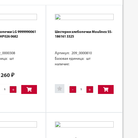
опечки LG 9999990061
Шестерня хлебопечки Moulinex SS-
HP026 0682
186161 3325
9_0000308
Артикул: 209_0000810
ница: шт
Базовая единица: шт
наличие:
260
₽
+
-
+