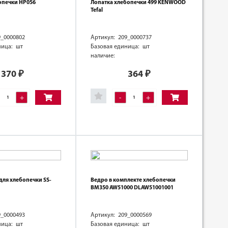
опечки HP056
Лопатка хлебопечки 499 KENWOOD
Tefal
9_0000802
Артикул: 209_0000737
ница: шт
Базовая единица: шт
наличие:
370
₽
364
₽
+
-
+
для хлебопечки SS-
Ведро в комплекте хлебопечки
BM350 AW51000 DLAW51001001
9_0000493
Артикул: 209_0000569
ница: шт
Базовая единица: шт