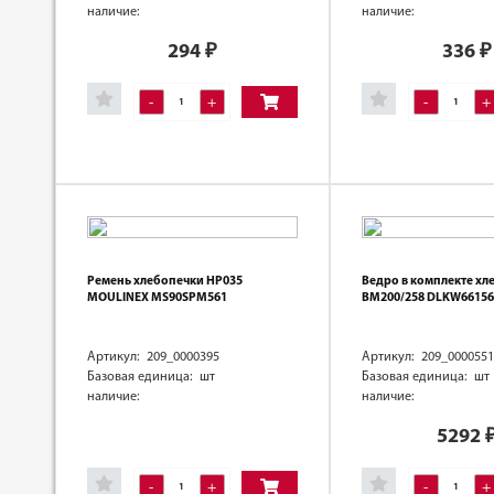
наличие:
наличие:
294
₽
336
₽
-
+
-
+
Ремень хлебопечки HP035
Ведро в комплекте хл
MOULINEX MS90SPM561
BM200/258 DLKW66156
Артикул: 209_0000395
Артикул: 209_0000551
Базовая единица: шт
Базовая единица: шт
наличие:
наличие:
5292
-
+
-
+