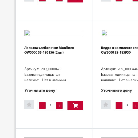
Лопатка хлебопечки Moulinex
Ведро в комплекте хл
OW5000 SS-186156 (2 шт)
OW3000 SS-185950
Артикул: 209_0000475
Артикул: 209_0000446
Базовая единица: шт
Базовая единица: шт
наличие:
Нет в наличии
наличие:
Нет в нали
Уточняйте цену
Уточняйте цену
-
+
-
+