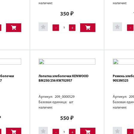
наличие:
наличие:
350
₽
-
+
-
ебопечки
Лопатка хлебопечки KENWOOD
Ремень хлеб
7
BM250/256 KW702957
90S3M525
Артикул: 209_0000529
Артикул: 20
Базовая единица: шт
Базовая еди
наличие:
наличие:
₽
550
₽
-
+
-