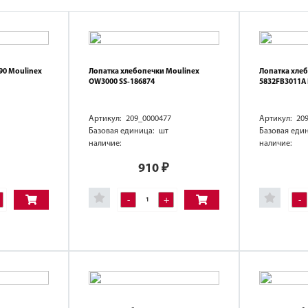
90 Moulinex
Лопатка хлебопечки Moulinex
Лопатка хлеб
OW3000 SS-186874
5832FB3011А 
Артикул: 209_0000477
Артикул: 20
Базовая единица: шт
Базовая еди
наличие:
наличие:
910
₽
-
+
-