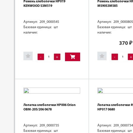
Ремень хлебопечки HP019
Ремень хлебопечки H
KENWOOD S3M519
MS90S3M585
Артикул: 209_0000545
Артикул: 209_0000805
Базовая единица: шт
Базовая единица: шт
наличие:
наличие:
370
₽
-
+
-
+
Лопатка хлебопечки HP006 Orion
Лопатка хлебопечки 
OBM-205/206 0678
HP017 0680
Артикул: 209_0000735
Артикул: 209_0000734
Базовая единица: шт
Базовая единица: шт