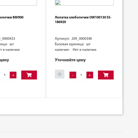
бопечки ВМ900
Лопатка хлебопечки OW100130 SS-
186920
9_0000433
Артикул: 209_0000348
ница: шт
Базовая единица: шт
т в наличии
наличие:
Нет в наличии
 цену
Уточняйте цену
+
-
+