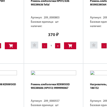
P041
Ремень хлебопечки HP012 636
Ремень хлеб
90S3M636 Tefal
MS90S3M564
Артикул: 209_0000803
Артикул: 20
Базовая единица: шт
Базовая еди
наличие:
наличие:
370
₽
-
+
-
498 KENWOOD
Ремень хлебопечки KENWOOD
Нагреватель 
90S3M606 (HP013) 9999990067
186152
Артикул: 209_0000557
Артикул: 20
Базовая единица: шт
Базовая еди