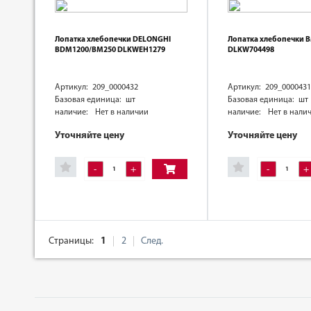
Лопатка хлебопечки DELONGHI
Лопатка хлебопечки 
BDM1200/BM250 DLKWEH1279
DLKW704498
Артикул: 209_0000432
Артикул: 209_0000431
Базовая единица: шт
Базовая единица: шт
наличие:
Нет в наличии
наличие:
Нет в нали
Уточняйте цену
Уточняйте цену
-
+
-
+
Страницы:
1
2
След.