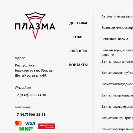
Автоматические вык
ДОСТАВКА
Бытовые компрессор
О НАС
Вентили и клапана
Вентиляторы, электр
НОВОСТИ
решетки
Адрес
Запчасти к кипятильн
КОНТАКТЫ
Республика
Башкортостан, Уфа, ул.
Запчасти к мясорубка
Шота Руставели 49
Запчасти к посудом
WhatsApp
+7 (937)-500-33-18
Запчасти к промышл
Запчасти к пылесоса
Телефоны
+7 (937) 500-33-18
Запчасти к СВЧ , гри
Запчасти к стиральн