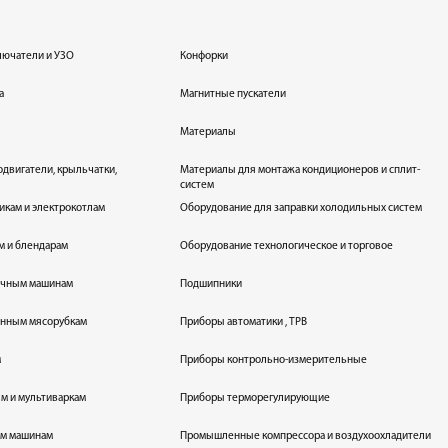
лючатели и УЗО
Конфорки
а
Магнитные пускатели
Материалы
одвигатели, крыльчатки,
Материалы для монтажа кондиционеров и сплит-
систем
икам и электрокотлам
Оборудование для заправки холодильных систем
м и блендарам
Оборудование технологическое и торговое
оечным машинам
Подшипники
енным мясорубкам
Приборы автоматики , ТРВ
м
Приборы контрольно-измерительные
лям и мультиваркам
Приборы терморегулирующие
ым машинам
Промышленные компрессора и воздухоохладители