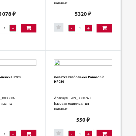
наличие:
1078
₽
5320
₽
+
-
+
опечки HP059
Лопатка хлебопечки Panasonic
HP039
9_0000806
Артикул: 209_0000740
ница: шт
Базовая единица: шт
наличие:
550
₽
+
-
+