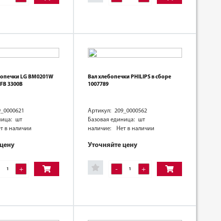
бопечки LG BM0201W
Вал хлебопечки PHILIPS в сборе
FB 3300B
1007789
9_0000621
Артикул: 209_0000562
ница: шт
Базовая единица: шт
т в наличии
наличие:
Нет в наличии
 цену
Уточняйте цену
+
-
+