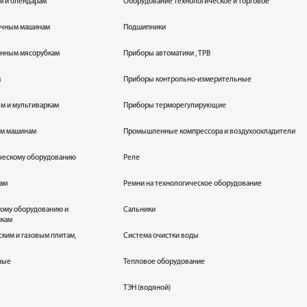
м и блендарам
Оборудование технологическое и торговое
оечным машинам
Подшипники
енным мясорубкам
Приборы автоматики , ТРВ
м
Приборы контрольно-измерительные
лям и мультиваркам
Приборы терморегулирующие
ым машинам
Промышленные компрессора и воздухоохладители
ическому оборудованию
Реле
кам
Ремни на технологическое оборудование
ному оборудованию и
Сальники
икам
ским и газовым плитам,
Система очистки воды
ные
Тепловое оборудование
ТЭН (водяной)