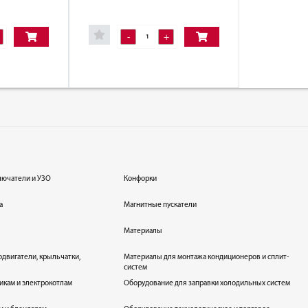
-
+
лючатели и УЗО
Конфорки
а
Магнитные пускатели
Материалы
одвигатели, крыльчатки,
Материалы для монтажа кондиционеров и сплит-
систем
икам и электрокотлам
Оборудование для заправки холодильных систем