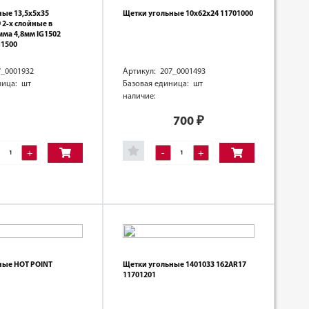
ные 13,5х5х35
Щетки угольные 10х62х24 11701000
 2-х слойные в
мма 4,8мм IG1502
1500
7_0001932
Артикул: 207_0001493
ница: шт
Базовая единица: шт
наличие:
700
₽
+
-
+
ные HOT POINT
Щетки угольные 1401033 162AR17
11701201