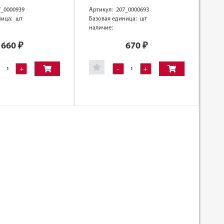
7_0000939
Артикул: 207_0000693
ница: шт
Базовая единица: шт
наличие:
660
₽
670
₽
+
-
+