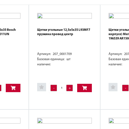
5х35 Bosch
Щетки угольные 12,5х5х35 L93MF7
Щетки угольн
R011UN
пружина провод центр
корпусе) Merl
196539 AR150
Артикул: 207_0001709
Артикул: 20
Базовая единица: шт
Базовая еди
наличие:
наличие:
-
+
-