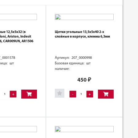
ые 12,5х5х32 (в
Щетки угольные 13,5х5х40 2-х
oni, Аriston, Indesit
слойные в корпусе, клемма 6,3мм
6, CAR009UN, AR1506
7_0001578
Артикул: 207_0000998
ница: шт
Базовая единица: шт
наличие:
450
₽
+
-
+