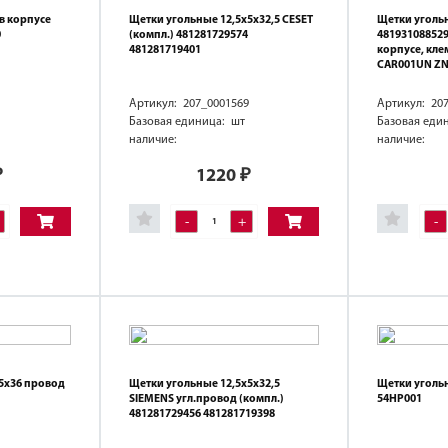
в корпусе
Щетки угольные 12,5х5х32,5 CESET
Щетки уголь
0
(компл.) 481281729574
481931088529
481281719401
корпусе, кле
CAR001UN ZN
Артикул: 207_0001569
Артикул: 20
Базовая единица: шт
Базовая еди
наличие:
наличие:
₽
1220
₽
-
+
-
5х36 провод
Щетки угольные 12,5х5х32,5
Щетки уголь
SIEMENS угл.провод (компл.)
54HP001
481281729456 481281719398