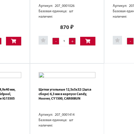
Артикул: 207_0001026
Артикул: 20
Базовая единица: шт
Базовая еди
наличие:
наличие:
870
₽
-
+
-
4,9х40 мм,
Щетки угольные 12,5х5х32 (2шт.в
rlpool,
сборе) 6,3 мм в корпусе Candy,
се IG15505
Hoover, CY1500, CAR008UN
Артикул: 207_0001414
Базовая единица: шт
наличие: