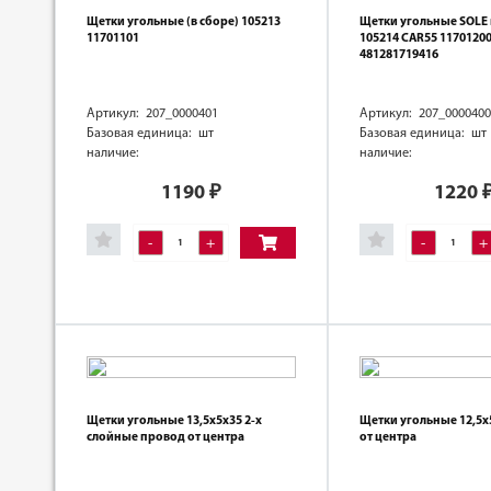
Щетки угольные (в сборе) 105213
Щетки угольные SOLE 
11701101
105214 CAR55 1170120
481281719416
Артикул: 207_0000401
Артикул: 207_0000400
Базовая единица: шт
Базовая единица: шт
наличие:
наличие:
1190
₽
1220
-
+
-
+
Щетки угольные 13,5х5х35 2-х
Щетки угольные 12,5х
слойные провод от центра
от центра