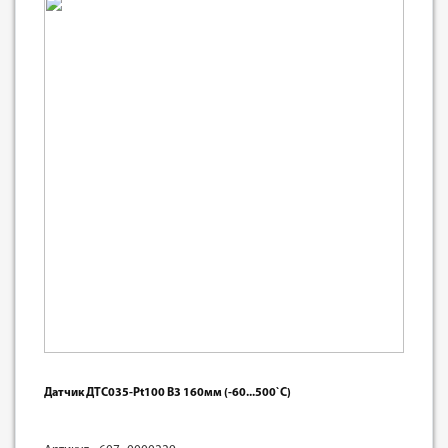
Датчик ДТС035-Pt100 В3 160мм (-60...500`С)