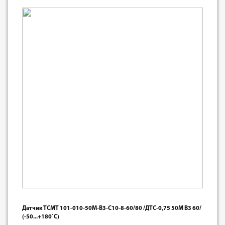
Датчик ТСМТ 101-010-50М-В3-С10-8-60/80 /ДТС-0,75 50М В3 60/
(-50...+180`С)