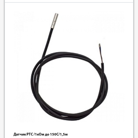
Датчик PТС /1кОм до 150С/1,5м