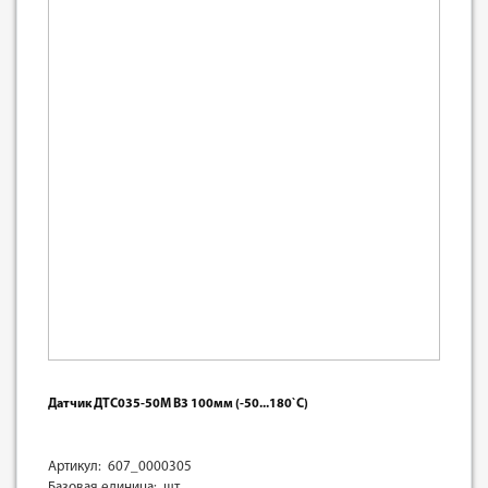
Датчик ДТС035-50М В3 100мм (-50...180`С)
Артикул: 607_0000305
Базовая единица: шт