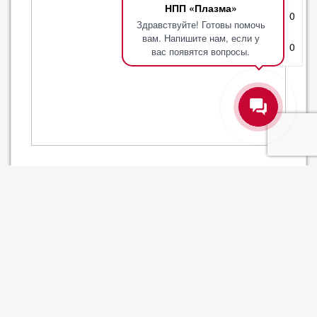
НПП «Плазма»
Избранное
0
Здравствуйте! Готовы помочь
вам. Напишите нам, если у
Корзина
0
вас появятся вопросы.
Датчик ДТС035-50М В3 320мм (-50...180`С)
Артикул: 607_0000226
Базовая единица: шт
наличие:
Нет в наличии
Уточняйте цену
-
+