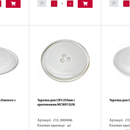
-
+
-
м Daewoo с
Тарелка для СВЧ 255мм с
Тарелка для 
креплением MCW013UN
Артикул: 210_0000046
Артикул: 21
Базовая единица: шт
Базовая еди