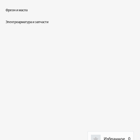
Фреон и масла
Электроарматура и запчасти
Избранное
0