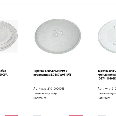
 без
Тарелка для СВЧ 245мм с
Тарелка для 
G005A
креплением LG MCW011UN
креплением
(DE74-10102D
Артикул: 210_0000065
Артикул: 21
Базовая единица: шт
Базовая еди
наличие:
наличие: