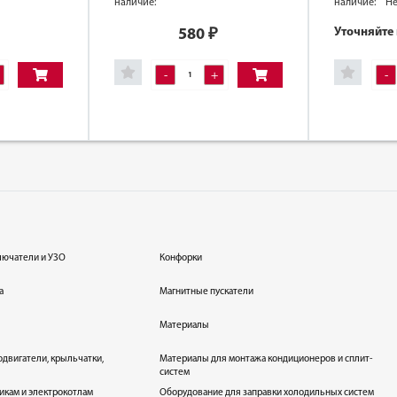
наличие:
наличие:
Не
Уточняйте
580
₽
-
+
-
лючатели и УЗО
Конфорки
а
Магнитные пускатели
Материалы
одвигатели, крыльчатки,
Материалы для монтажа кондиционеров и сплит-
систем
икам и электрокотлам
Оборудование для заправки холодильных систем