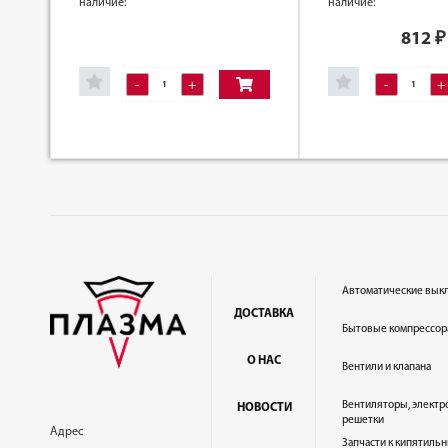
наличие:
наличие:
812
₽
-
+
-
+
Автоматические вык
ДОСТАВКА
Бытовые компрессор
О НАС
Вентили и клапана
Вентиляторы, электр
НОВОСТИ
решетки
Адрес
Запчасти к кипятильн