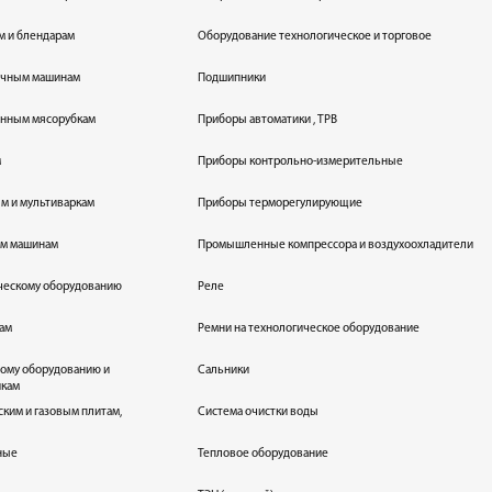
м и блендарам
Оборудование технологическое и торговое
оечным машинам
Подшипники
енным мясорубкам
Приборы автоматики , ТРВ
м
Приборы контрольно-измерительные
лям и мультиваркам
Приборы терморегулирующие
ым машинам
Промышленные компрессора и воздухоохладители
ическому оборудованию
Реле
кам
Ремни на технологическое оборудование
ному оборудованию и
Сальники
икам
ским и газовым плитам,
Система очистки воды
ные
Тепловое оборудование