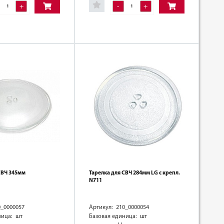
+
-
+
СВЧ 345мм
Тарелка для СВЧ 284мм LG с крепл.
N711
0_0000057
Артикул: 210_0000054
ница: шт
Базовая единица: шт