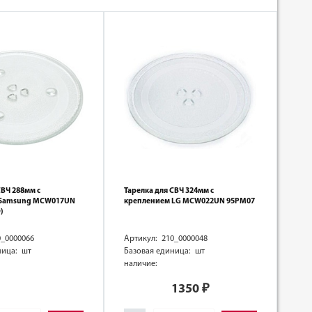
СВЧ 288мм с
Тарелка для СВЧ 324мм с
 Samsung MCW017UN
креплением LG MCW022UN 95PM07
)
0_0000066
Артикул: 210_0000048
ница: шт
Базовая единица: шт
наличие:
1350
₽