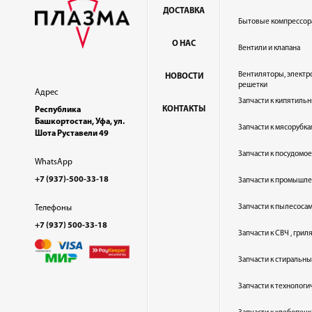
ДОСТАВКА
Бытовые компрессор
О НАС
Вентили и клапана
Вентиляторы, электр
НОВОСТИ
решетки
Адрес
Запчасти к кипятильн
КОНТАКТЫ
Республика
Башкортостан, Уфа, ул.
Запчасти к мясорубка
Шота Руставели 49
Запчасти к посудом
WhatsApp
+7 (937)-500-33-18
Запчасти к промышл
Запчасти к пылесоса
Телефоны
+7 (937) 500-33-18
Запчасти к СВЧ , гри
Запчасти к стиральн
Запчасти к технолог