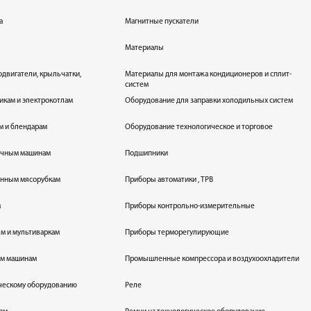
а
Магнитные пускатели
Материалы
одвигатели, крыльчатки,
Материалы для монтажа кондиционеров и сплит-
систем
икам и электрокотлам
Оборудование для заправки холодильных систем
м и блендарам
Оборудование технологическое и торговое
оечным машинам
Подшипники
енным мясорубкам
Приборы автоматики , ТРВ
м
Приборы контрольно-измерительные
лям и мультиваркам
Приборы терморегулирующие
ым машинам
Промышленные компрессора и воздухоохладители
ическому оборудованию
Реле