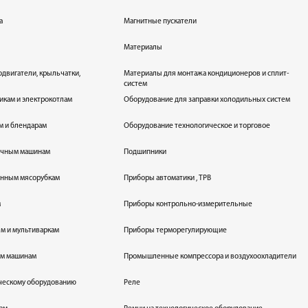
а
Магнитные пускатели
Материалы
одвигатели, крыльчатки,
Материалы для монтажа кондиционеров и сплит-
систем
икам и электрокотлам
Оборудование для заправки холодильных систем
м и блендарам
Оборудование технологическое и торговое
оечным машинам
Подшипники
енным мясорубкам
Приборы автоматики , ТРВ
м
Приборы контрольно-измерительные
лям и мультиваркам
Приборы терморегулирующие
ым машинам
Промышленные компрессора и воздухоохладители
ическому оборудованию
Реле