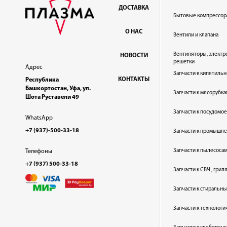
ДОСТАВКА
Бытовые компрессор
О НАС
Вентили и клапана
Вентиляторы, электр
НОВОСТИ
решетки
Адрес
Запчасти к кипятильн
КОНТАКТЫ
Республика
Башкортостан, Уфа, ул.
Запчасти к мясорубка
Шота Руставели 49
Запчасти к посудом
WhatsApp
+7 (937)-500-33-18
Запчасти к промышл
Запчасти к пылесоса
Телефоны
+7 (937) 500-33-18
Запчасти к СВЧ , гри
Запчасти к стиральн
Запчасти к технолог